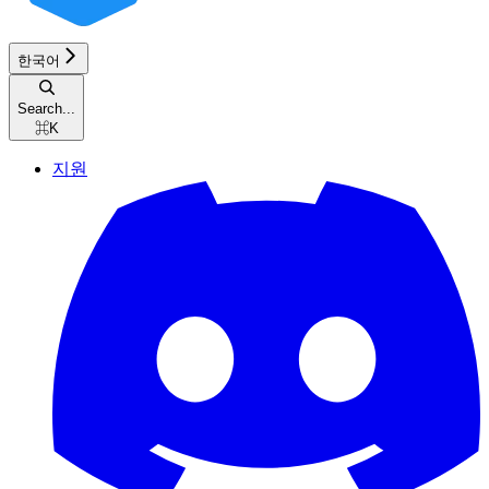
한국어
Search...
⌘
K
지원