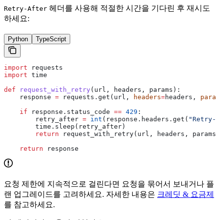
헤더를 사용해 적절한 시간을 기다린 후 재시도
Retry-After
하세요:
Python
TypeScript
import
 requests
import
 time
def
 request_with_retry
(
url
, 
headers
, 
params
):
    response 
=
 requests.get(url, 
headers
=
headers, 
param
    if
 response.status_code 
==
 429
:
        retry_after 
=
 int
(response.headers.get(
"Retry-A
        time.sleep(retry_after)
        return
 request_with_retry(url, headers, params)
    return
 response
요청 제한에 지속적으로 걸린다면 요청을 묶어서 보내거나 플
랜 업그레이드를 고려하세요. 자세한 내용은
크레딧 & 요금제
를 참고하세요.