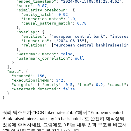
      "embed_timestamp"
: 
"2024-06-15T08:01:23.456Z"
,
      "score"
: 
0.87
,
      "similarity_breakdown"
: {
        "entity_match"
: 
0.92
,
        "timeseries_match"
: 
1.0
,
        "causal_pattern_match"
: 
0.78
      },
      "overlap"
: {
        "entities"
: [
"european central bank"
, 
"interest
        "timeseries"
: [
"2024-06-15"
],
        "relations"
: [
"european central bank|raises|int
      },
      "watermark_match"
: 
false
,
      "watermark_correlation"
: 
null
    }
  ],
  "meta"
: {
    "scanned"
: 
156
,
    "executionTimeMs"
: 
342
,
    "weights"
: { 
"entity"
: 
0.5
, 
"time"
: 
0.2
, 
"causal"
: 
    "watermark_detected"
: 
false
  }
}
쿼리 텍스트가 “ECB hiked rates 25bp”에서 “European Central
Bank raised interest rates by 25 basis points”로 완전히 재작성되
었음에 주목하세요. 그럼에도 API는 내부 인과 구조를 비교해
87%의 신뢰도로 매치를 찾아냈습니다.