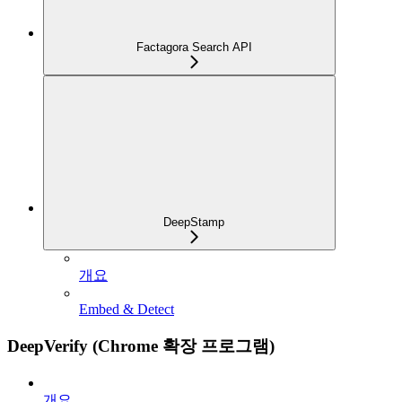
Factagora Search API
DeepStamp
개요
Embed & Detect
DeepVerify (Chrome 확장 프로그램)
개요