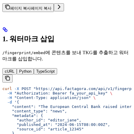
페이지 복사
페이지 복사
1. 워터마크 삽입
에 콘텐츠를 보내 TKG를 추출하고 워터
/fingerprint/embed
마크를 삽입합니다.
cURL
Python
TypeScript
curl
 -X
 POST
 "https://api.factagora.com/api/v1/fingerpr
  -H
 "Authorization: Bearer fa_your_api_key"
 \
  -H
 "Content-Type: application/json"
 \
  -d
 '{
    "content": "The European Central Bank raised intere
    "content_type": "news",
    "metadata": {
      "author_id": "editor_jane",
      "published_at": "2024-06-15T08:00:00Z",
      "source_id": "article_12345"
    }