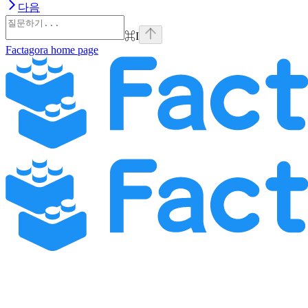
다음
⌘
I
Factagora
home page