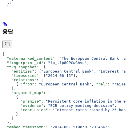
  }'
응답
{
  "watermarked_content"
: 
"The European Central Bank rai
  "fingerprint_id"
: 
"fp_l1p8OPCwGhvu"
,
  "tkg_snapshot"
: {
    "entities"
: [
"European Central Bank"
, 
"Interest rat
    "timeseries"
: [
"2024-06-15"
],
    "relations"
: [
      { 
"from"
: 
"European Central Bank"
, 
"rel"
: 
"raises
    ],
    "argument_map"
: [
      {
        "premise"
: 
"Persistent core inflation in the eu
        "evidence"
: 
"ECB policy meeting decision"
,
        "conclusion"
: 
"Interest rates raised by 25 basi
      }
    ]
  },
  "embed_timestamp"
: 
"2024-06-15T08:01:23.456Z"
,