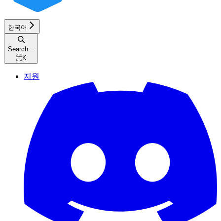
한국어
Search...
⌘
K
지원