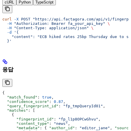
cURL
Python
TypeScript
curl
 -X
 POST
 "https://api.factagora.com/api/v1/fingerpr
  -H
 "Authorization: Bearer fa_your_api_key"
 \
  -H
 "Content-Type: application/json"
 \
  -d
 '{
    "content": "ECB hiked rates 25bp Thursday due to st
  }'
응답
{
  "match_found"
: 
true
,
  "confidence_score"
: 
0.87
,
  "query_fingerprint_id"
: 
"fp_tmpQueryId01"
,
  "matches"
: [
    {
      "fingerprint_id"
: 
"fp_l1p8OPCwGhvu"
,
      "content_type"
: 
"news"
,
      "metadata"
: { 
"author_id"
: 
"editor_jane"
, 
"source